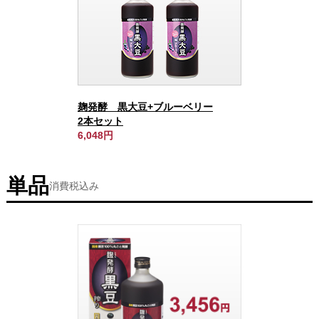
麹発酵 黒大豆+ブルーベリー
2本セット
6,048円
単品
消費税込み