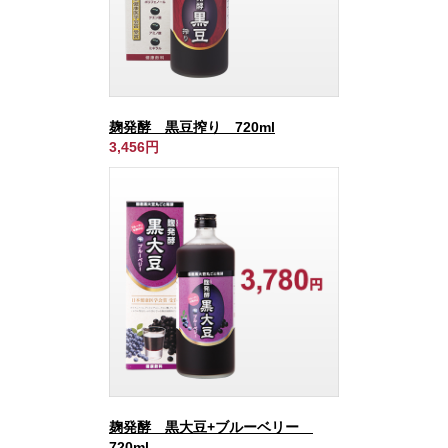
麹発酵 黒豆搾り 720ml
3,456円
麹発酵 黒大豆+ブルーベリー
720ml