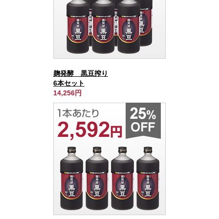
麹発酵 黒豆搾り
6本セット
14,256円