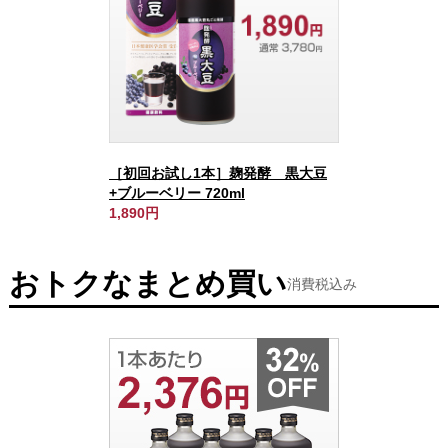
［初回お試し1本］麹発酵 黒大豆
+ブルーベリー 720ml
1,890円
おトクなまとめ買い
消費税込み