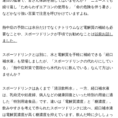
連日の猛暑で、皆さん体調を崩してはいませんか？ ニュースでも
繰り返し「ためらわずエアコンの使用を」「命の危険を伴う暑さ」
などかなり強い言葉で注意を呼びかけていますよね。
熱中症の予防には水分だけでなくナトリウムなど電解質の補給も必
要なことや、スポーツドリンクが手頃でお勧めなことは
以前お話し
ました。
スポーツドリンクとは別に、水と電解質を手軽に補給できる「経口
補水液」も登場しましたが、「スポーツドリンクの代わりにしてい
る」「熱中症対策で普段から水代わりに飲んでいる」なんて方はい
ませんか？
スポーツドリンクはあくまで「清涼飲料水」。一方、経口補水液
は、乳幼児や妊産婦、病人などの健康回復といった特別の用途に適
した「特別用途食品」です。違いは「電解質濃度」と「糖濃度」。
飲みやすさを考えて作られたスポーツドリンクに比べ、経口補水液
は電解質濃度が高く糖濃度を抑えています。飲んだ時に少ししょっ