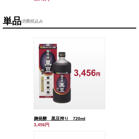
単品
消費税込み
麹発酵 黒豆搾り 720ml
3,456円