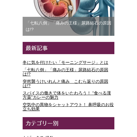
「七転八倒」「痛みの王様」尿路結石の原因
は!?
冬に気を付けたい「モーニングサージ」とは
「七転八倒」「痛みの王様」尿路結石の原因
は!?
突然襲うけいれんと痛み こむら返りの原因
は!?
スパイスの働きで体をいたわろう！ “食べる漢
方薬”カレーの魅力
空気中の異物をシャットアウト！ 鼻呼吸のお役
立ち効果