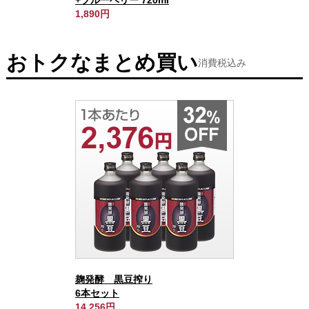
+ブルーベリー 720ml
1,890円
おトクなまとめ買い
消費税込み
麹発酵 黒豆搾り
6本セット
14,256円