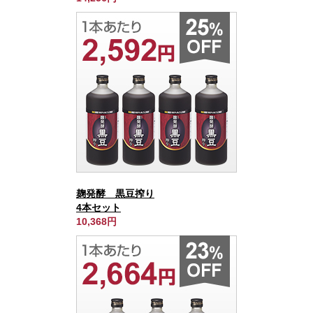
麹発酵 黒豆搾り
4本セット
10,368円