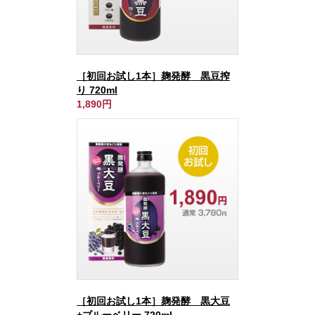
［初回お試し1本］麹発酵 黒豆搾
り 720ml
1,890円
［初回お試し1本］麹発酵 黒大豆