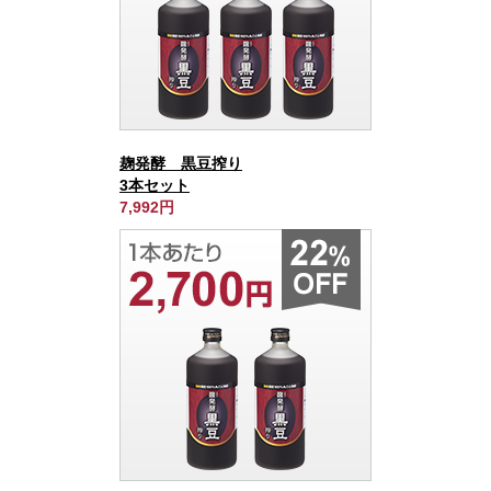
麹発酵 黒豆搾り
3本セット
7,992円